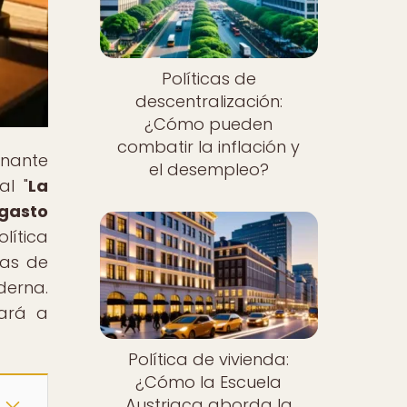
Políticas de
descentralización:
¿Cómo pueden
combatir la inflación y
onante
el desempleo?
al "
La
 gasto
lítica
cas de
derna.
tará a
Política de vivienda:
¿Cómo la Escuela
Austriaca aborda la