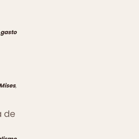
 gasto
Mises
,
a de
alismo