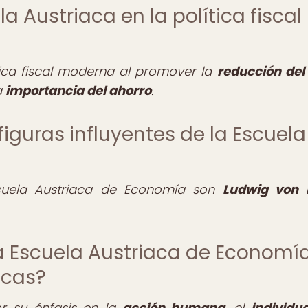
a Austriaca en la política fiscal
ítica fiscal moderna al promover la
reducción del
a
importancia del ahorro
.
iguras influyentes de la Escuela
Escuela Austriaca de Economía son
Ludwig von 
 la Escuela Austriaca de Economí
icas?
or su énfasis en la
acción humana
, el
individu