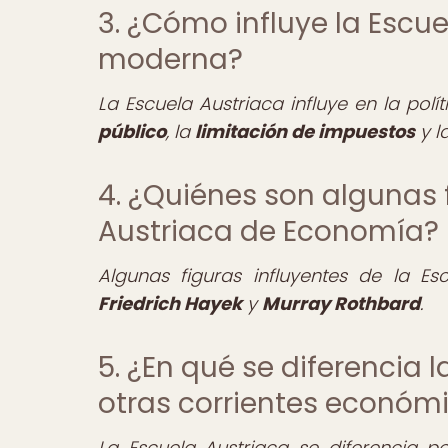
3. ¿Cómo influye la Escuel
moderna?
La Escuela Austriaca influye en la pol
público
, la
limitación de impuestos
y l
4. ¿Quiénes son algunas f
Austriaca de Economía?
Algunas figuras influyentes de la 
Friedrich Hayek
y
Murray Rothbard
.
5. ¿En qué se diferencia
otras corrientes económ
La Escuela Austriaca se diferencia p