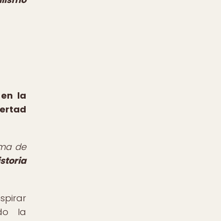
 en la
ertad
oma de
istoria
spirar
do la