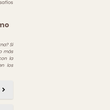
safíos
smo
na? Si
do más
con la
en los