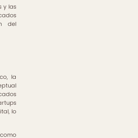
 y las
rcados
n del
co, la
eptual
rcados
artups
al, lo
o como