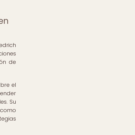
 en
edrich
iones
ión de
bre el
render
es. Su
 como
tegias