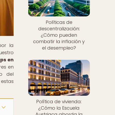
Políticas de
descentralización:
¿Cómo pueden
combatir la inflación y
por la
el desempleo?
uestro
ups en
res en
o del
 estas
Política de vivienda:
¿Cómo la Escuela
Austriaca aborda la