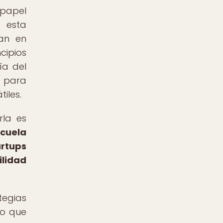
 papel
, esta
ran en
cipios
ía del
o para
iles.
rla es
scuela
artups
ilidad
tegias
lo que