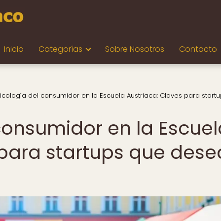
Inicio
Categorías
Sobre Nosotros
Contacto
icología del consumidor en la Escuela Austriaca: Claves para start
 consumidor en la Escuel
 para startups que des
o