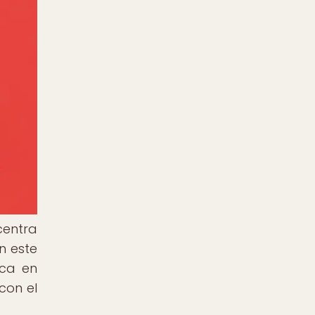
centra
n este
oca en
con el