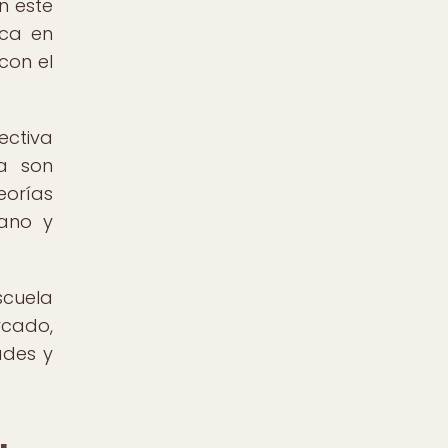
n este
oca en
con el
ectiva
na son
eorías
mano y
scuela
rcado,
ades y