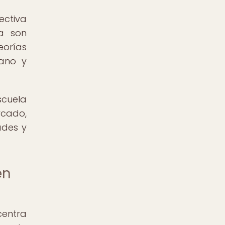
ectiva
na son
eorías
mano y
scuela
rcado,
ades y
en
centra