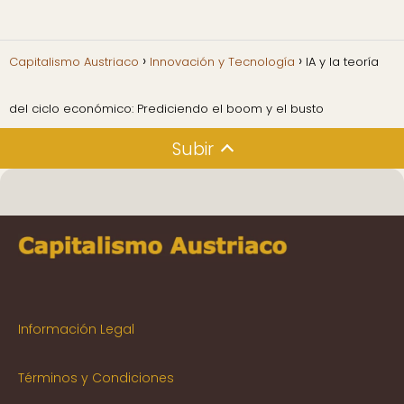
Capitalismo Austriaco
Innovación y Tecnología
IA y la teoría
del ciclo económico: Prediciendo el boom y el busto
Subir
Información Legal
Términos y Condiciones