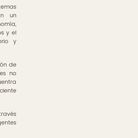
stemas
en un
nomía,
s y el
rio y
ión de
les no
uentra
ciente
 través
gentes