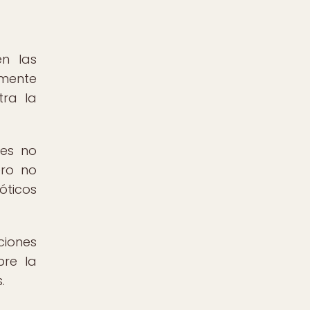
n las
amente
tra la
nes no
ero no
óticos
ciones
bre la
.