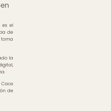
 en
 es el
cia de
a toma
ado la
gital,
na.
l Caos
ión de