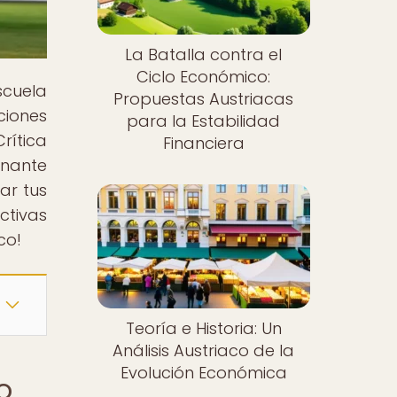
La Batalla contra el
Ciclo Económico:
scuela
Propuestas Austriacas
ciones
para la Estabilidad
rítica
Financiera
onante
ar tus
tivas
co!
Teoría e Historia: Un
Análisis Austriaco de la
Evolución Económica
o