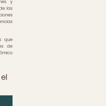
nes y
de las
ciones
encias
es que
nes de
ómico
 el