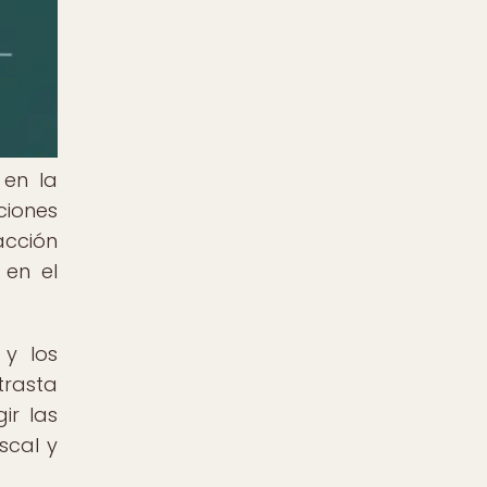
 en la
ciones
acción
 en el
 y los
trasta
ir las
scal y