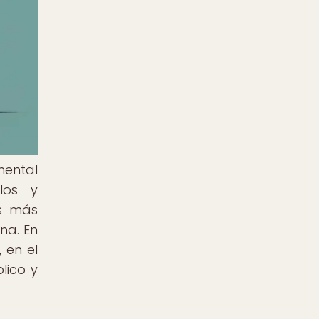
mental
los y
es más
na. En
 en el
lico y