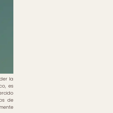
der la
co, es
ercido
ios de
rmente