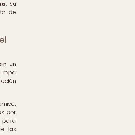
ía.
Su
eto de
el
 en un
Europa
dación
ómica,
as por
o para
e las