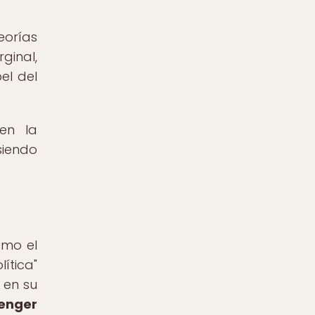
eorías
ginal,
el del
en la
siendo
omo el
ítica"
 en su
enger