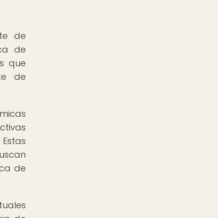
nte de
aca de
os que
te de
ómicas
ctivas
 Estas
buscan
aca de
tuales