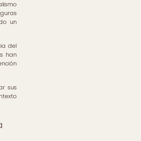
alismo
iguras
ado un
ia del
as han
ención
ar sus
ntexto
a