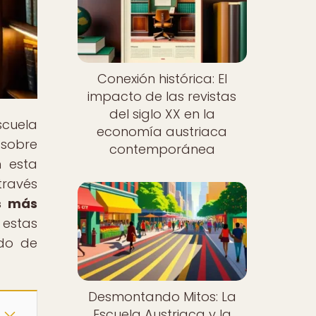
Conexión histórica: El
impacto de las revistas
del siglo XX en la
scuela
economía austriaca
 sobre
contemporánea
n esta
través
es más
 estas
ndo de
Desmontando Mitos: La
Escuela Austriaca y la