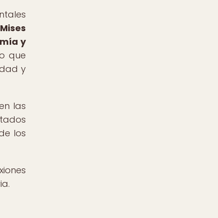
ntales
 Mises
omía y
no que
edad y
en las
atados
de los
xiones
ia.