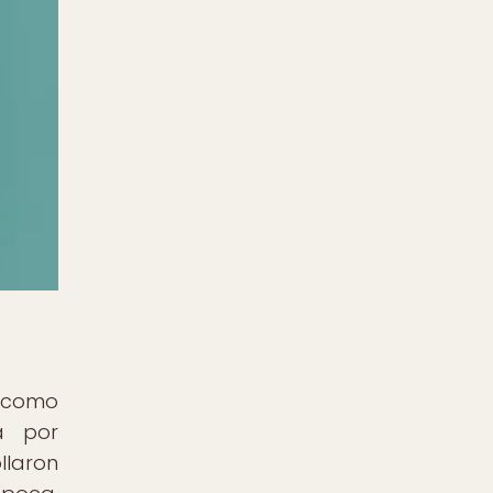
s como
a por
llaron