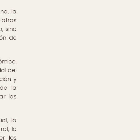
na, la
 otras
, sino
ión de
ómico,
al del
ción y
 de la
ar las
al, la
al, lo
r los