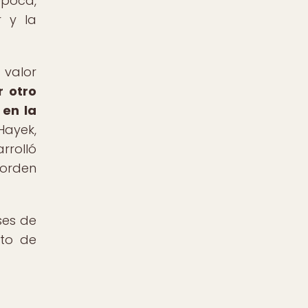
época,
r y la
 valor
r otro
 en la
Hayek,
rrolló
 orden
ses de
eto de