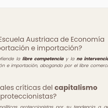
la Escuela Austriaca de Economía
xportación e importación?
efiende la
libre competencia
y la
no intervenci
ión e importación, abogando por el libre comerci
ales críticas del
capitalismo
 proteccionistas?
políticas proteccionistas por su tendencia a g