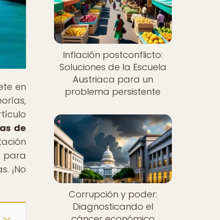
Inflación postconflicto:
Soluciones de la Escuela
Austriaca para un
ete en
problema persistente
orías,
tículo
cas de
tación
 para
s. ¡No
Corrupción y poder:
Diagnosticando el
cáncer económico