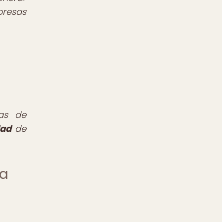
presas
ias de
dad
de
la