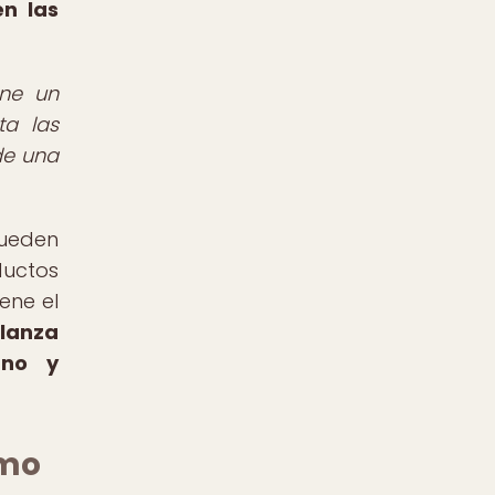
en las
ene un
ta las
de una
pueden
ductos
ene el
lanza
ano y
smo