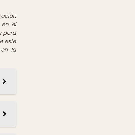
ración
 en el
s para
e este
 en la