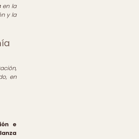
s
en la
n y la
mía
ación,
do, en
ión e
alanza