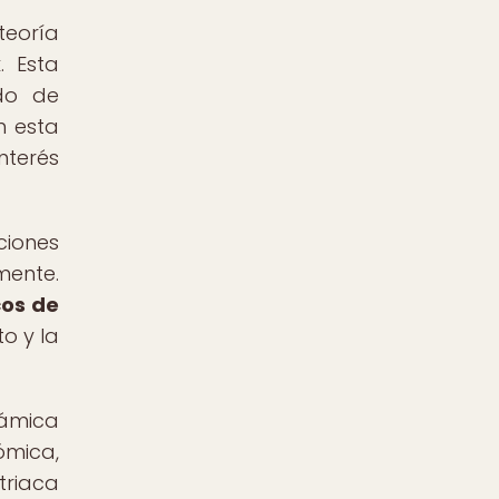
teoría
. Esta
ado de
n esta
nterés
ciones
mente.
os de
to y la
námica
ómica,
triaca