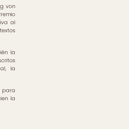
ig von
Premio
iva al
textos
ién la
critos
l, la
s para
ien la