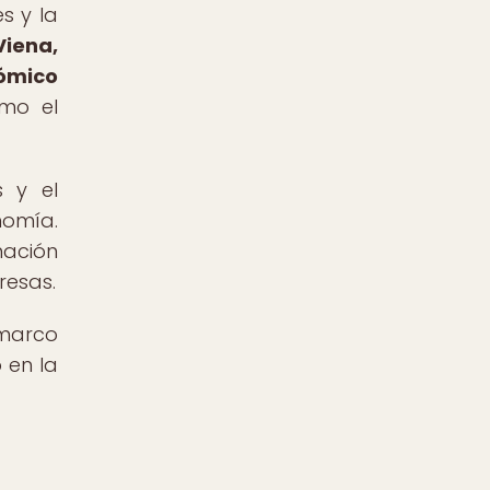
s y la
Viena,
nómico
omo el
s y el
omía.
ación
resas.
 marco
 en la