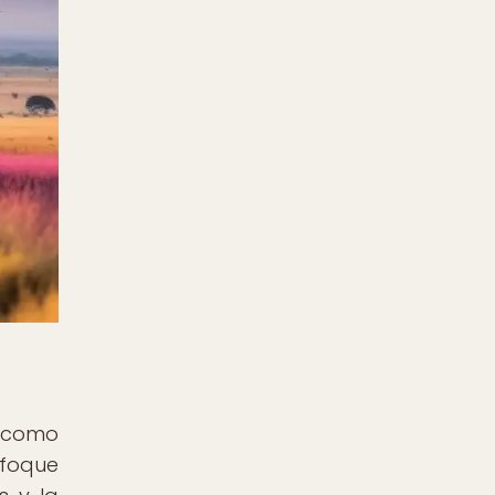
s como
nfoque