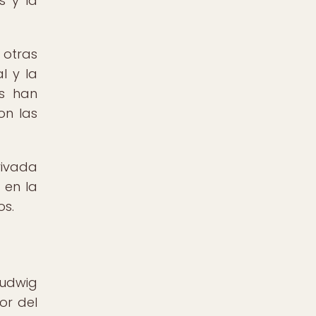
s y la
 otras
l y la
os han
on las
rivada
 en la
os.
Ludwig
or del