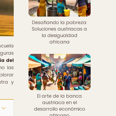
Desafiando la pobreza:
Soluciones austriacas a
la desigualdad
africana
scuela
iguras
ía del
mo las
plorar
ntra y
El arte de la banca
austriaca en el
desarrollo económico
africano