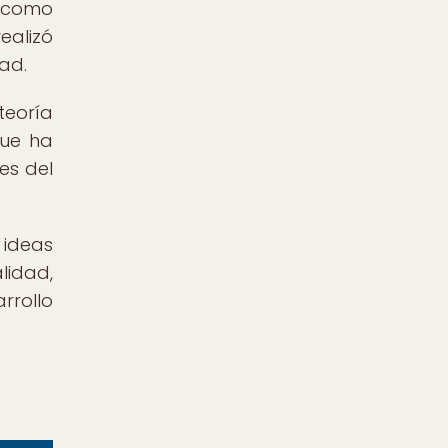
s como
ealizó
ad.
teoría
que ha
es del
 ideas
idad,
rrollo