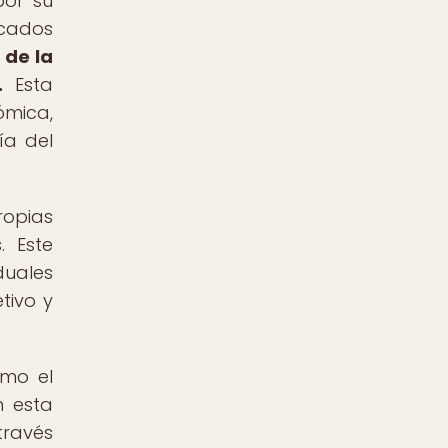
por su
rcados
 de la
.
Esta
ómica,
ía del
opias
. Este
duales
tivo y
omo el
n esta
través