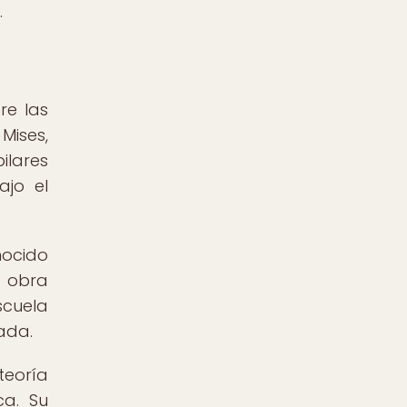
.
re las
Mises,
lares
ajo el
nocido
u obra
scuela
zada.
teoría
ca. Su