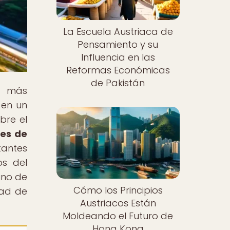
La Escuela Austriaca de
Pensamiento y su
Influencia en las
Reformas Económicas
de Pakistán
o más
 en un
bre el
nes de
tantes
os del
ino de
Cómo los Principios
dad de
Austriacos Están
Moldeando el Futuro de
Hong Kong