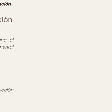
ación
.
ción
ana al
ental
ección