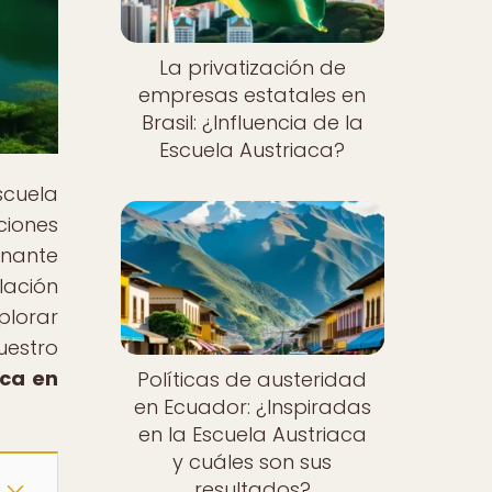
La privatización de
empresas estatales en
Brasil: ¿Influencia de la
Escuela Austriaca?
scuela
ciones
inante
lación
plorar
uestro
aca en
Políticas de austeridad
en Ecuador: ¿Inspiradas
en la Escuela Austriaca
y cuáles son sus
resultados?