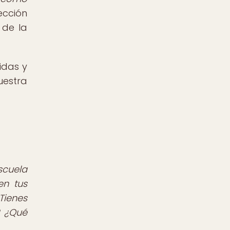
ección
 de la
idas y
uestra
scuela
en tus
Tienes
? ¿Qué