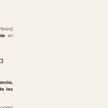
hbard,
da
en
a
ancia,
de los
y como