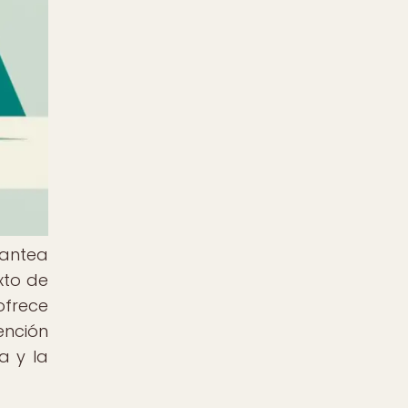
lantea
xto de
ofrece
ención
a y la