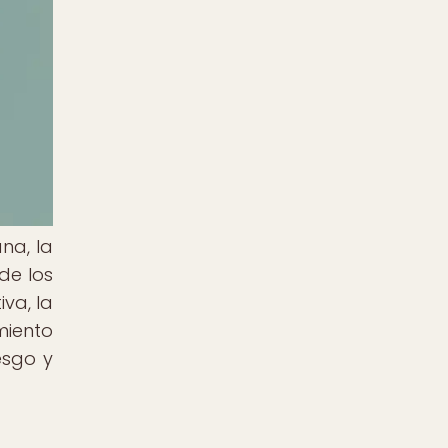
na, la
de los
va, la
iento
esgo y