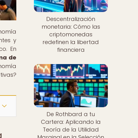
Descentralización
monetaria: Cómo las
onomía
criptomonedas
ntes y
redefinen la libertad
co. En
financiera
ema de
onomía
tivas?
De Rothbard a tu
Cartera: Aplicando la
Teoría de la Utilidad
a
Marginal en la Selección