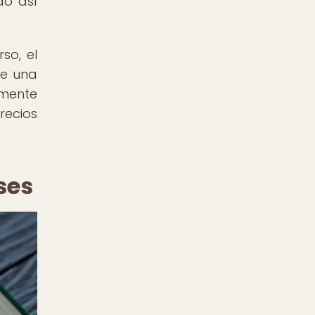
do así
so, el
de una
emente
recios
ses