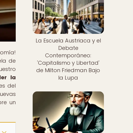
La Escuela Austriaca y el
Debate
nomía!
Contemporáneo:
ela de
'Capitalismo y Libertad'
uestro
de Milton Friedman Bajo
er la
la Lupa
es del
nuevas
re un