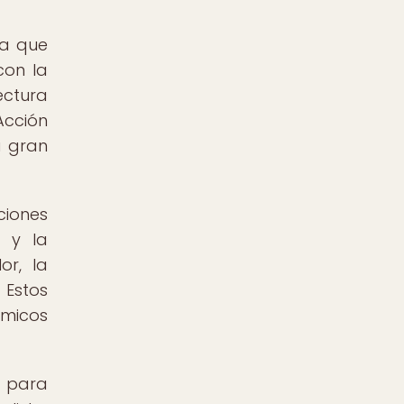
ya que
con la
ectura
Acción
a gran
ciones
 y la
or, la
 Estos
ómicos
e para