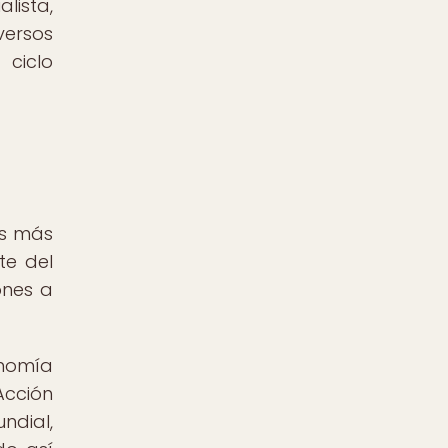
lista,
versos
 ciclo
as más
te del
ones a
onomía
cción
ndial,