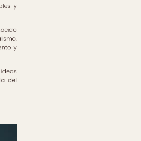
ales y
nocido
lismo,
ento y
 ideas
ía del