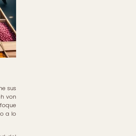
ne sus
ch von
nfoque
o a lo