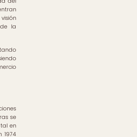
ad del
entran
visión
 de la
ctando
siendo
mercio
ciones
ras se
tal en
n 1974