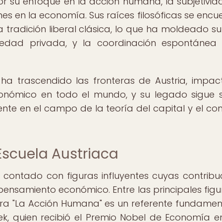
or su enfoque en la acción humana, la subjetivid
iones en la economía. Sus raíces filosóficas se encu
a tradición liberal clásica, lo que ha moldeado su 
opiedad privada, y la coordinación espontánea
a ha trascendido las fronteras de Austria, impa
conómico en todo el mundo, y su legado sigue 
ente en el campo de la teoría del capital y el co
 Escuela Austriaca
contado con figuras influyentes cuyas contribu
pensamiento económico. Entre las principales figu
ra "La Acción Humana" es un referente fundamen
ayek, quien recibió el Premio Nobel de Economía e