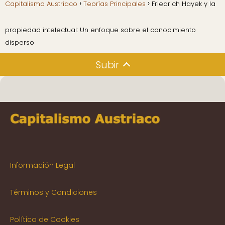
Capitalismo Austriaco
Teorías Principales
Friedrich Hayek y la
propiedad intelectual: Un enfoque sobre el conocimiento
disperso
Subir
Información Legal
Términos y Condiciones
Política de Cookies