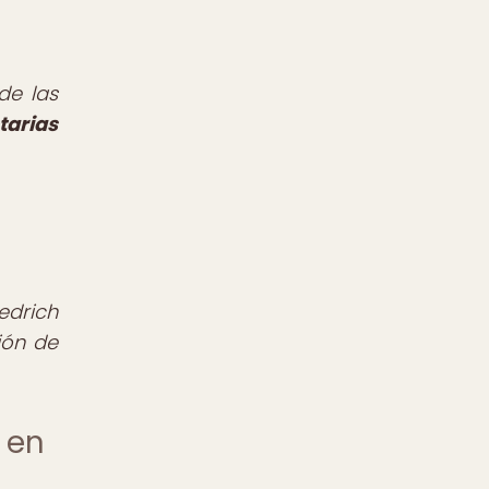
de las
tarias
edrich
ión de
 en