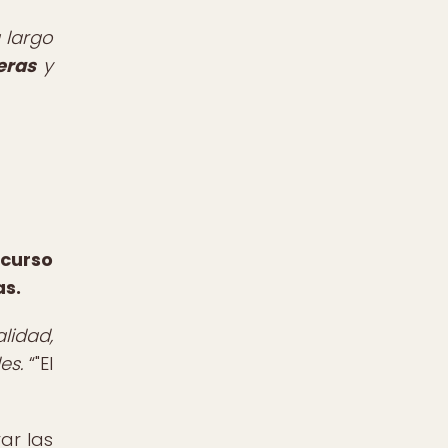
 largo
ieras
y
curso
as.
idad,
es.
"El
ar las