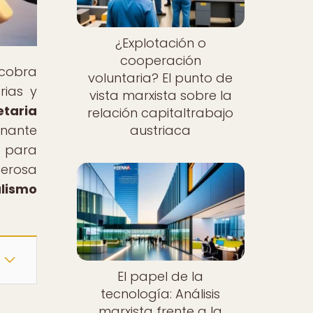
¿Explotación o
cooperación
 cobra
voluntaria? El punto de
rias y
vista marxista sobre la
taria
relación capitaltrabajo
onante
austriaca
e para
derosa
alismo
El papel de la
tecnología: Análisis
marxista frente a la