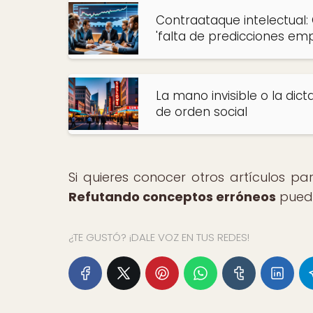
Contraataque intelectual:
'falta de predicciones emp
La mano invisible o la dic
de orden social
Si quieres conocer otros artículos p
Refutando conceptos erróneos
puede
¿TE GUSTÓ? ¡DALE VOZ EN TUS REDES!