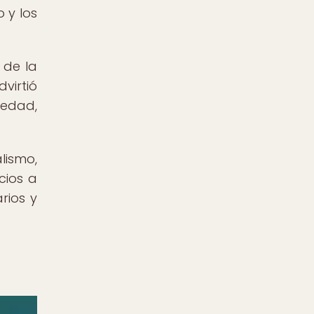
 y los
 de la
virtió
iedad,
lismo,
cios a
rios y