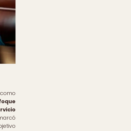
s como
foque
rvicio
 marcó
jetivo