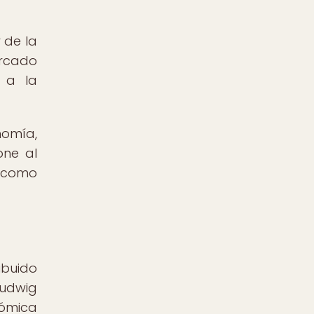
 de la
ercado
n a la
nomía,
one al
s como
buido
Ludwig
nómica