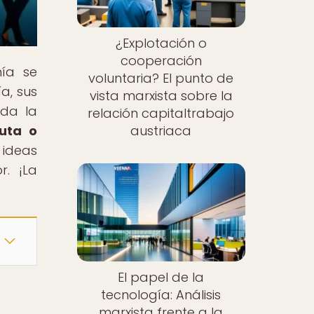
¿Explotación o
cooperación
mía se
voluntaria? El punto de
a, sus
vista marxista sobre la
rda la
relación capitaltrabajo
luta o
austriaca
 ideas
. ¡La
El papel de la
tecnología: Análisis
marxista frente a la