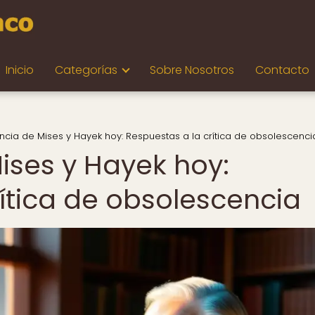
Inicio
Categorías
Sobre Nosotros
Contacto
ncia de Mises y Hayek hoy: Respuestas a la crítica de obsolescenci
ises y Hayek hoy:
rítica de obsolescencia