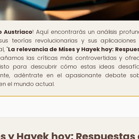
o Austriaco
! Aquí encontrarás un análisis profu
us teorías revolucionarias y sus aplicaciones
l, "
La relevancia de Mises y Hayek hoy: Respue
trañamos las críticas más controvertidas y ofr
isto para descubrir cómo estas ideas desafí
ante, adéntrate en el apasionante debate so
en el mundo actual.
es y Hayek hoy: Respuestas