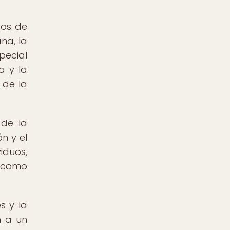
ios de
na, la
pecial
a y la
 de la
 de la
n y el
iduos,
a como
s y la
n a un