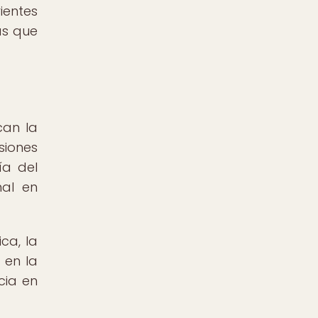
ientes
as que
can la
siones
ía del
nal en
ca, la
 en la
cia en