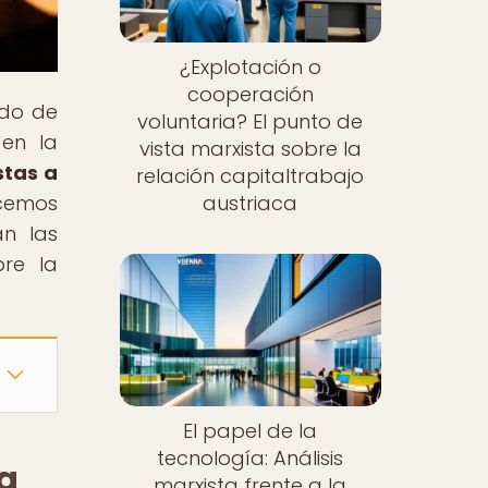
¿Explotación o
cooperación
ndo de
voluntaria? El punto de
 en la
vista marxista sobre la
stas a
relación capitaltrabajo
ecemos
austriaca
an las
bre la
El papel de la
tecnología: Análisis
 a
marxista frente a la