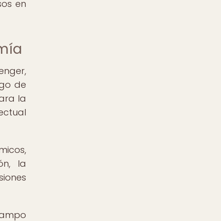
sos en
omía
enger,
rgo de
ara la
ectual
micos,
ón, la
siones
 campo