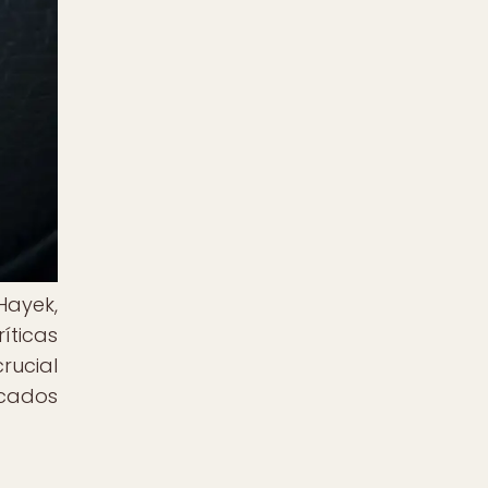
Hayek,
íticas
rucial
acados