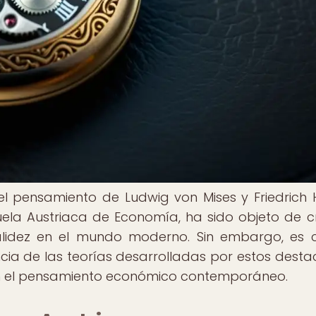
del pensamiento de Ludwig von Mises y Friedrich 
ela Austriaca de Economía, ha sido objeto de cr
alidez en el mundo moderno. Sin embargo, es c
cia de las teorías desarrolladas por estos dest
en el pensamiento económico contemporáneo.