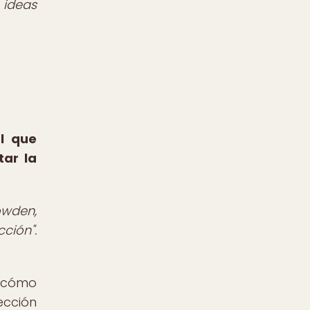
 ideas
al que
tar la
owden,
ción".
y cómo
ección