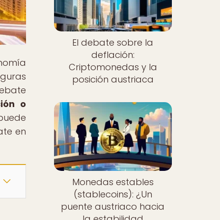
El debate sobre la
deflación:
onomía
Criptomonedas y la
iguras
posición austriaca
debate
ción o
 puede
ate en
Monedas estables
(stablecoins): ¿Un
puente austriaco hacia
la estabilidad