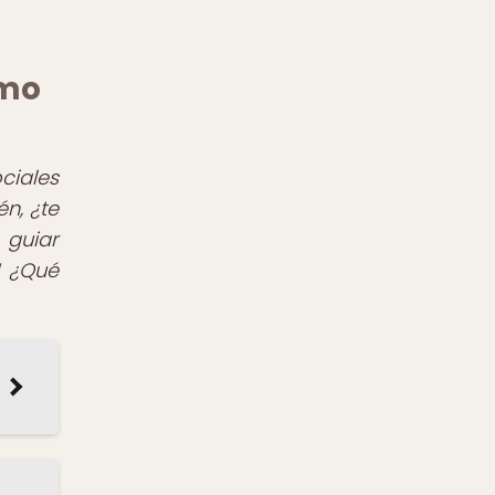
smo
ciales
n, ¿te
 guiar
! ¿Qué