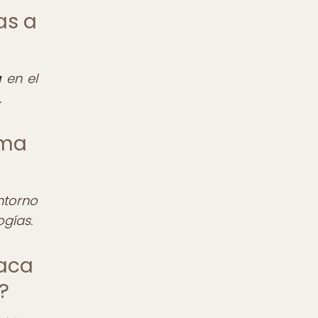
as a
a
en el
.
ema
ntorno
ogías.
iaca
?