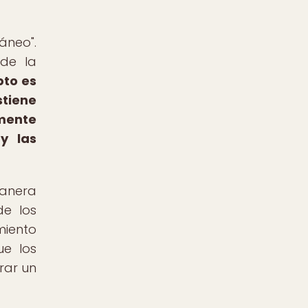
áneo".
de la
pto es
stiene
mente
y las
manera
de los
miento
ue los
rar un