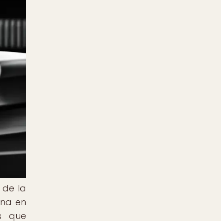
 de la
ena en
s que