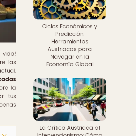
Ciclos Económicos y
Predicción:
Herramientas
Austriacas para
 vida!
Navegar en la
re las
Economía Global
ctual.
nzadas
bre la
r tus
apenas
La Crítica Austriaca al
Intervencionismo: Cómo