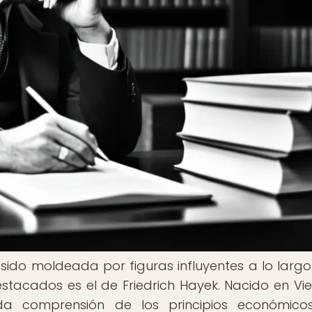
ido moldeada por figuras influyentes a lo largo
stacados es el de Friedrich Hayek. Nacido en Vi
nda comprensión de los principios económico