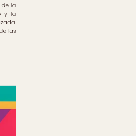
 de la
 y la
izada.
de las