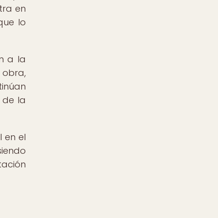
tra en
que lo
n a la
 obra,
tinúan
 de la
 en el
siendo
tación