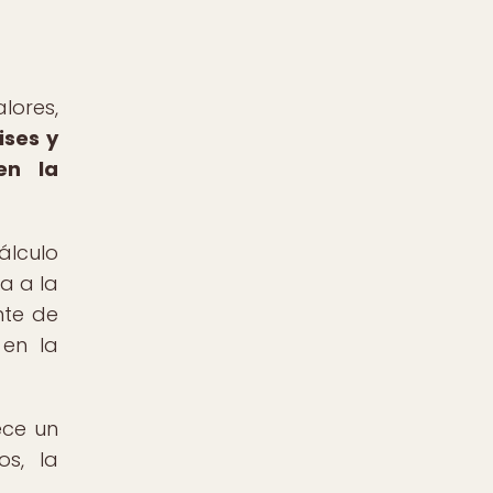
lores,
ises y
en la
álculo
a a la
nte de
 en la
ece un
s, la