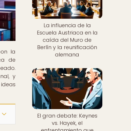
La influencia de la
Escuela Austriaca en la
caída del Muro de
Berlín y la reunificación
con la
alemana
aca de
deado.
nal, y
 ideas
El gran debate: Keynes
vs. Hayek, el
enfrentamiento que