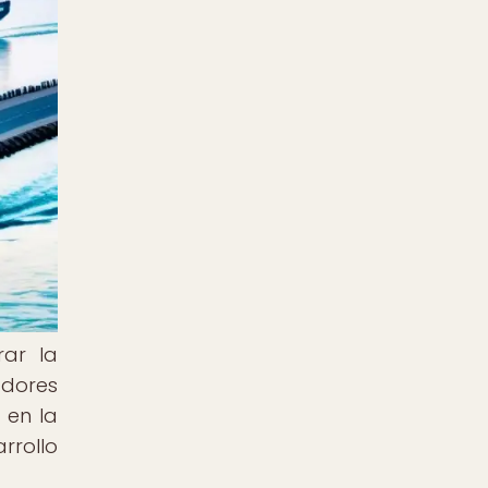
rar la
adores
 en la
rrollo