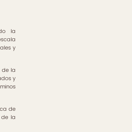
do la
escala
ales y
 de la
ados y
rminos
aca de
 de la