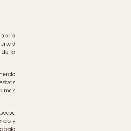
habría
bertad
 de la
mercio
esivas
ra más
roceso
rcio y
rabajo