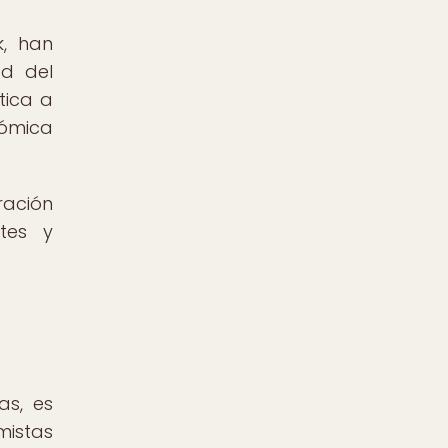
k, han
ad del
tica a
nómica
ración
ntes y
as, es
mistas