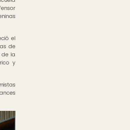
fensor
eninas
ció el
mas de
 de la
rico y
istas
vances