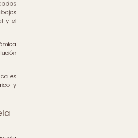
acadas
abajos
l y el
nómica
lución
aca es
rico y
ela
scuela