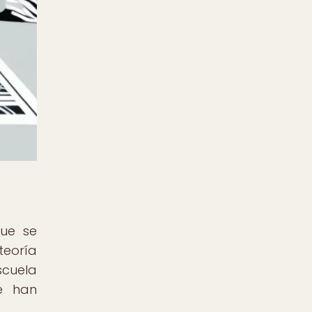
que se
teoría
scuela
e han