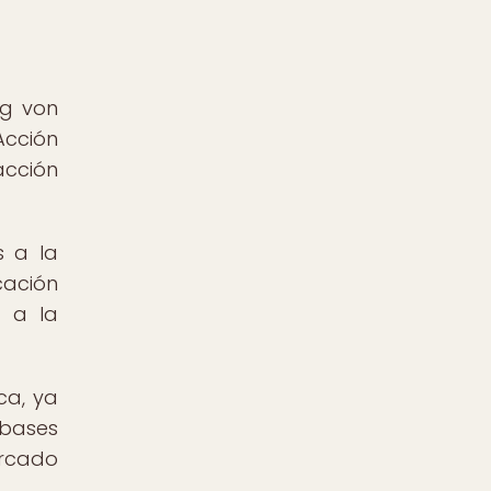
ig von
Acción
acción
s a la
cación
a a la
ca, ya
 bases
ercado