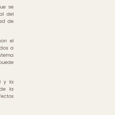
que se
al del
dad de
on el
idos a
istema
 puede
l y la
 de la
fectos