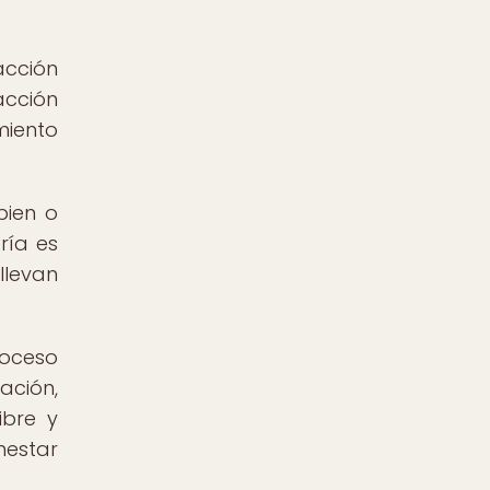
acción
acción
miento
bien o
ría es
llevan
oceso
ación,
ibre y
nestar