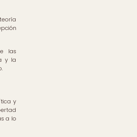
teoría
epción
ue las
a y la
.
tica y
bertad
as a lo