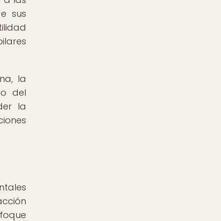
de sus
ilidad
ilares
na, la
o del
der la
ciones
ntales
acción
foque