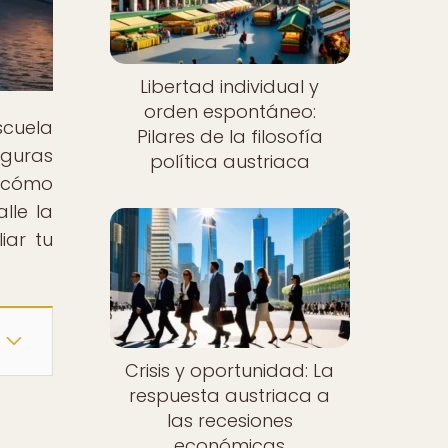
Libertad individual y
orden espontáneo:
scuela
Pilares de la filosofía
iguras
política austriaca
 cómo
lle la
iar tu
Crisis y oportunidad: La
respuesta austriaca a
las recesiones
económicas