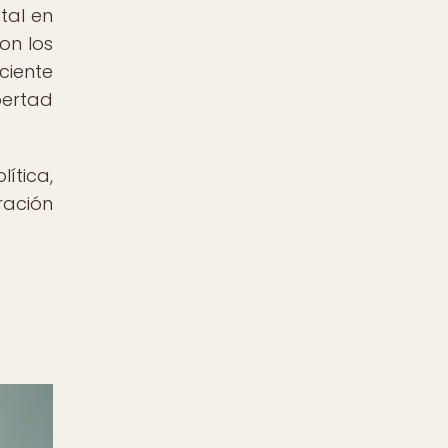
tal en
on los
ciente
bertad
ítica,
ración