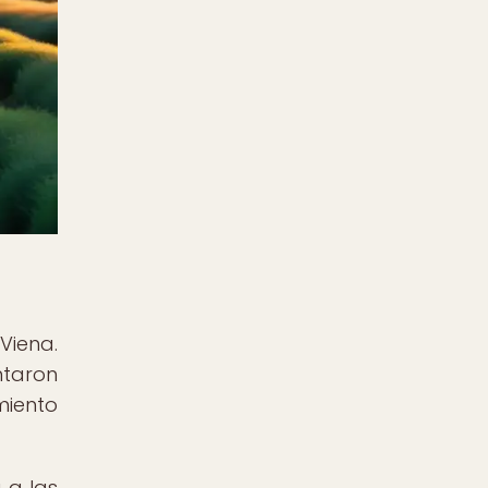
Viena.
ntaron
miento
 a las