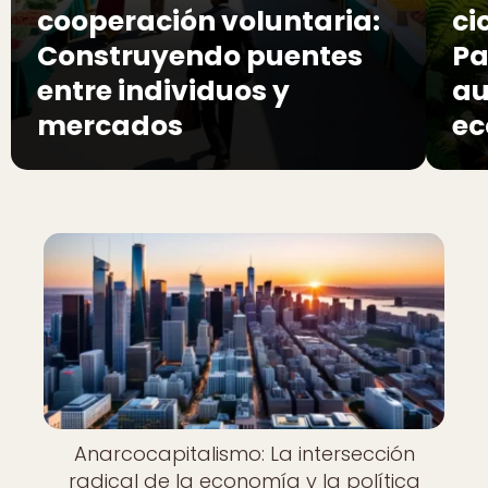
cooperación voluntaria:
ci
Construyendo puentes
Pa
entre individuos y
au
mercados
ec
Anarcocapitalismo: La intersección
radical de la economía y la política