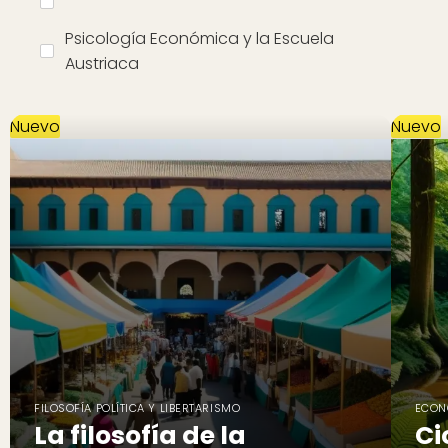
Psicología Económica y la Escuela
Austriaca
Nuevo
Nuevo
FILOSOFÍA POLÍTICA Y LIBERTARISMO
ECON
La filosofía de la
Ci