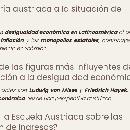
ría austriaca a la situación de
la
desigualdad económica en Latinoamérica
al an
a
inflación
y los
monopolios estatales
, contribuye
amiento económico.
de las figuras más influyentes d
lación a la desigualdad económi
vantes son
Ludwig von Mises
y
Friedrich Hayek
,
económica
desde una perspectiva austriaca.
e la Escuela Austriaca sobre las
ón de ingresos?