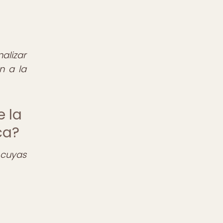
alizar
n a la
e la
ca?
 cuyas