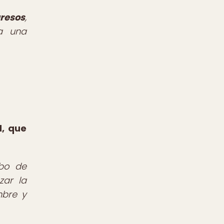
gresos
,
a una
d, que
mbo de
zar la
mbre y