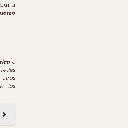
buir a
uerzo
rica
a
 redes
 otros
en los