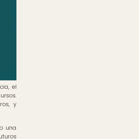
ia, el
ursos.
ros, y
mo una
uturos