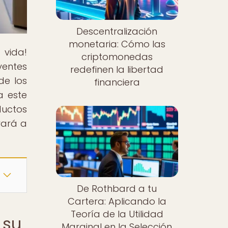
Descentralización
monetaria: Cómo las
 vida!
criptomonedas
yentes
redefinen la libertad
de los
financiera
a este
ductos
vará a
De Rothbard a tu
Cartera: Aplicando la
Teoría de la Utilidad
 su
Marginal en la Selección