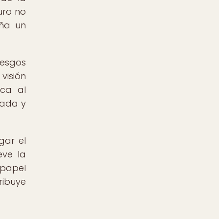
uro no
eña un
iesgos
visión
ica al
mada y
gar el
eve la
 papel
ribuye