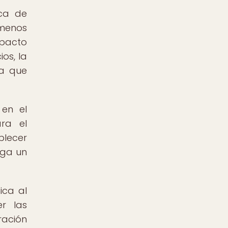
aca de
ómenos
mpacto
os, la
va que
 en el
ra el
blecer
rga un
ica al
r las
ración