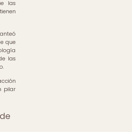
e las
tienen
lanteó
de que
ología
de las
o.
acción
 pilar
 de