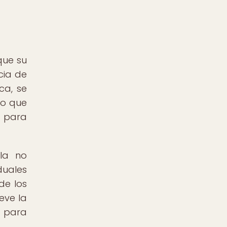
que su
cia de
ca, se
lo que
d para
la no
duales
de los
eve la
s para