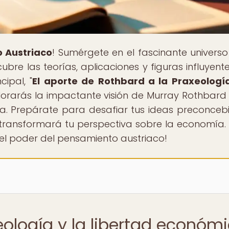
 Austriaco
! Sumérgete en el fascinante universo
bre las teorías, aplicaciones y figuras influyent
ipal, "
El aporte de Rothbard a la Praxeologí
plorarás la impactante visión de Murray Rothbard
ca. Prepárate para desafiar tus ideas preconceb
e transformará tu perspectiva sobre la economía. 
el poder del pensamiento austriaco!
eología y la libertad económ