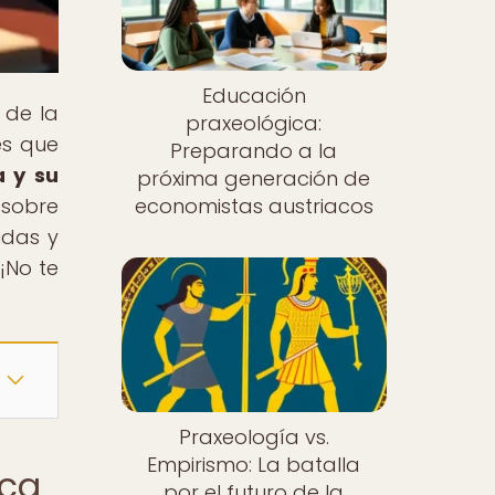
Educación
 de la
praxeológica:
es que
Preparando a la
a y su
próxima generación de
 sobre
economistas austriacos
idas y
¡No te
Praxeología vs.
Empirismo: La batalla
ica
por el futuro de la