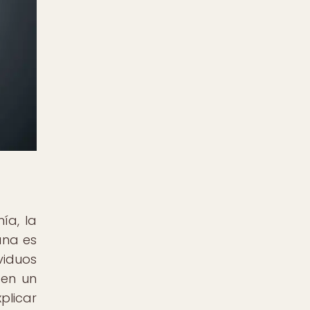
ía, la
ana es
viduos
 en un
plicar