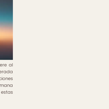
ere al
derada
ciones
humana
 estas