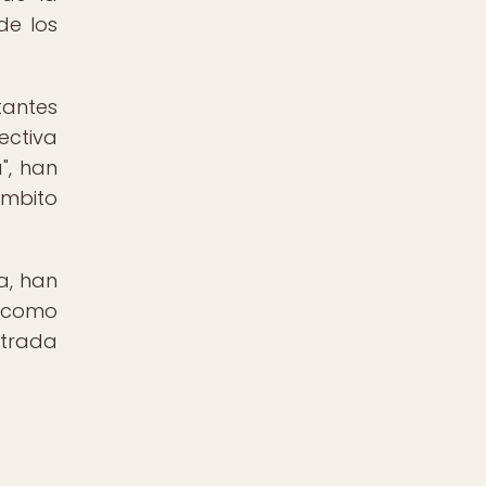
de los
antes
ectiva
", han
ámbito
a, han
a como
ntrada