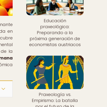
Educación
inante
praxeológica:
nda en
Preparando a la
scubre
próxima generación de
mental
economistas austriacos
 de la
humana
nómica
Praxeología vs.
Empirismo: La batalla
por el futuro de la