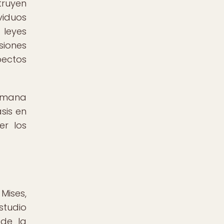
truyen
viduos
 leyes
siones
ectos
humana
sis en
er los
Mises,
studio
sde la