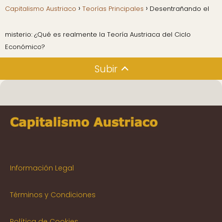
Capitalismo Austriaco
Teorías Principales
Desentrañando el
misterio: ¿Qué es realmente la Teoría Austriaca del Ciclo
Económico?
Subir
Información Legal
Términos y Condiciones
Política de Cookies