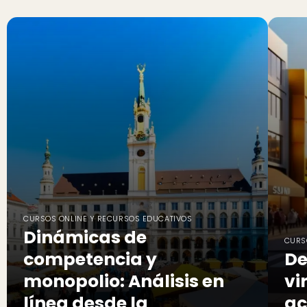
CURSOS ONLINE Y RECURSOS EDUCATIVOS
Dinámicas de
CURS
competencia y
De
monopolio: Análisis en
vi
línea desde la
ac