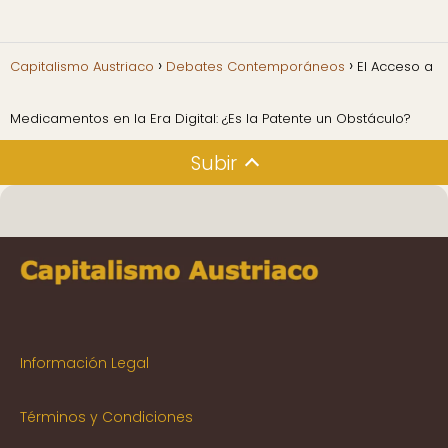
Capitalismo Austriaco
Debates Contemporáneos
El Acceso a
Medicamentos en la Era Digital: ¿Es la Patente un Obstáculo?
Subir
Información Legal
Términos y Condiciones