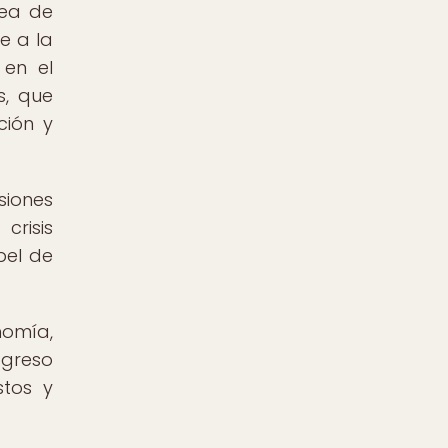
dea de
e a la
 en el
s, que
ción y
siones
crisis
pel de
nomía,
ogreso
stos y