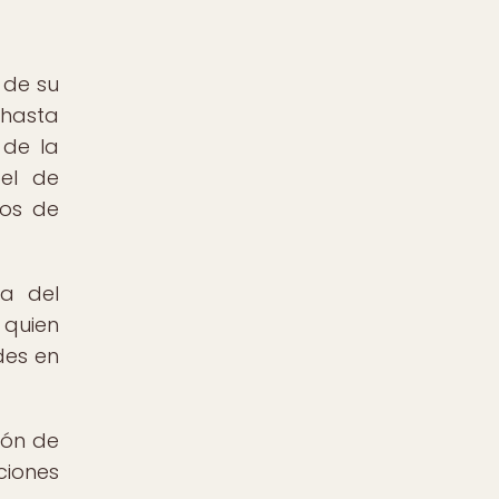
 de su
 hasta
 de la
bel de
mos de
a del
 quien
des en
ión de
ciones