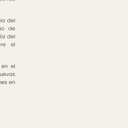
ia del
no de
ía del
re el
 en el
nuevas
nes en