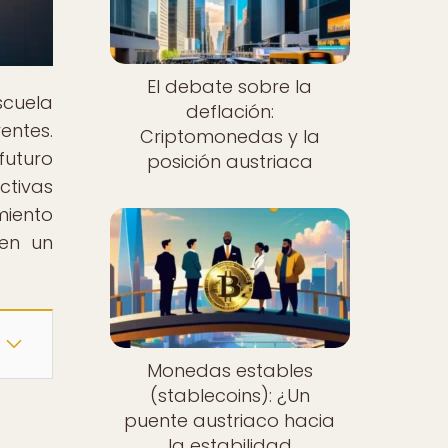
El debate sobre la
scuela
deflación:
entes.
Criptomonedas y la
futuro
posición austriaca
ctivas
iento
 en un
Monedas estables
(stablecoins): ¿Un
puente austriaco hacia
la estabilidad