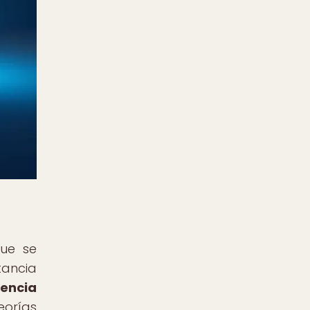
que se
tancia
uencia
eorías