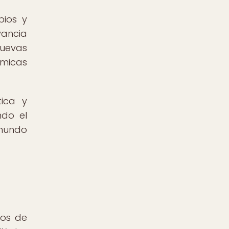
pios y
vancia
uevas
ómicas
ica y
ndo el
 mundo
ros de