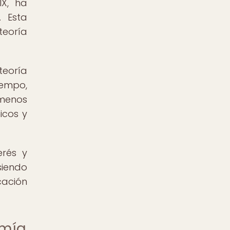
IX, ha
. Esta
teoría
teoría
tiempo,
ómenos
icos y
erés y
siendo
cación
omía