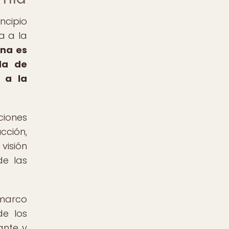
ncipio
a a la
ana es
da de
 a la
ciones
cción,
visión
de las
marco
de los
ante y