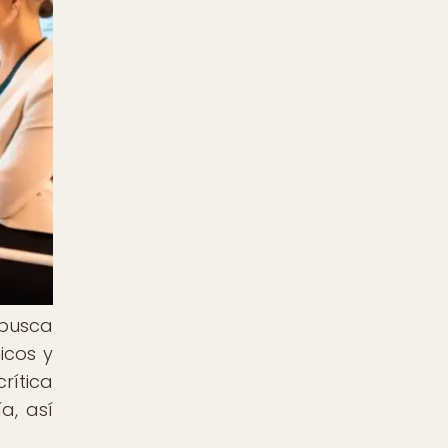
 busca
icos y
rítica
a, así