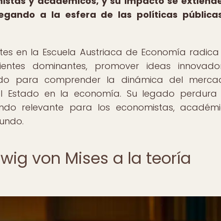
mistas y académicos, y su impacto se extien
legando a la esfera de las políticas pública
ntes en la Escuela Austriaca de Economía radica
ientes dominantes, promover ideas innovado
lido para comprender la dinámica del mercad
el Estado en la economía. Su legado perdura
siendo relevante para los economistas, académ
undo.
wig von Mises a la teoría