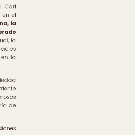
o Carl
 en el
na, la
nerado
al, la
ciclos
 en la
piedad
riente
rosos
ría de
xiones