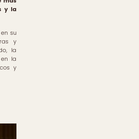
de más
s y la
 en su
ras y
o, la
 en la
icos y