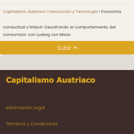
Capitalismo Austriaco
Innovación y Tecnología
Economía
conductual y fintech: Descifrando el comportamiento del
consumidor con Ludwig von Mises
Subir
Información Legal
Términos y Condiciones