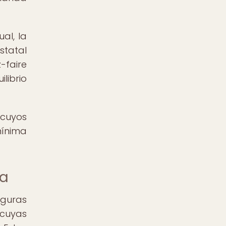
al, la
statal
-faire
librio
 cuyos
mínima
ía
iguras
 cuyas