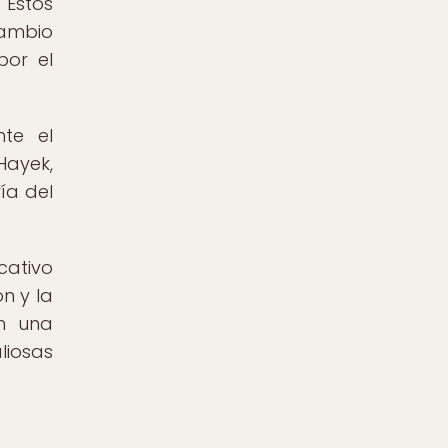
 Estos
cambio
por el
nte el
Hayek,
ía del
cativo
n y la
an una
liosas