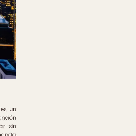
 es un
ención
ar sin
emanda