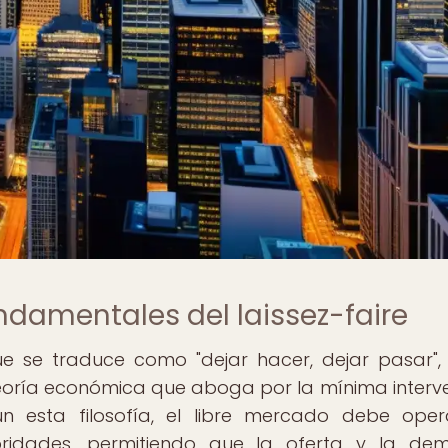
undamentales del laissez-faire
que se traduce como "dejar hacer, dejar pasar",
eoría económica que aboga por la mínima interv
 esta filosofía, el libre mercado debe oper
toridades, permitiendo que la oferta y la d