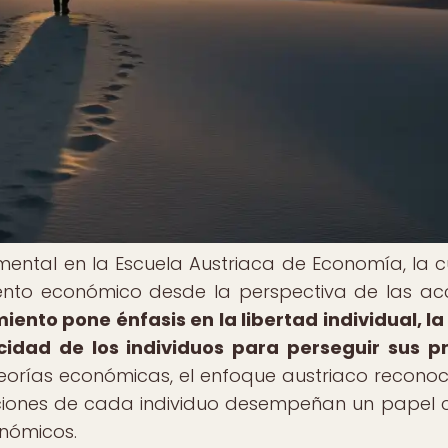
amental en la Escuela Austriaca de Economía, la c
iento económico desde la perspectiva de las ac
iento pone énfasis en la libertad individual, l
idad de los individuos para perseguir sus p
teorías económicas, el enfoque austriaco recono
ciones de cada individuo desempeñan un papel c
nómicos.