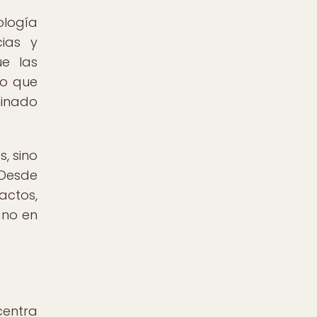
ología
cias y
ue las
lo que
minado
s, sino
 Desde
actos,
ano en
centra