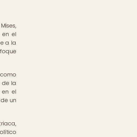
Mises,
 en el
e a la
nfoque
a como
 de la
 en el
 de un
riaca,
lítico