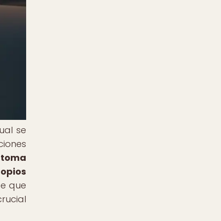
ual se
ciones
a toma
ropios
ce que
rucial