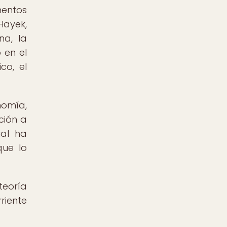
mentos
Hayek,
na, la
 en el
co, el
nomía,
ción a
ual ha
que lo
teoría
riente