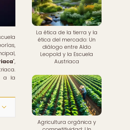
La ética de la tierra y la
scuela
ética del mercado: Un
orías,
diálogo entre Aldo
cipal,
Leopold y la Escuela
riaca
",
Austriaca
riaca.
a a la
Agricultura orgánica y
competitividad: Un