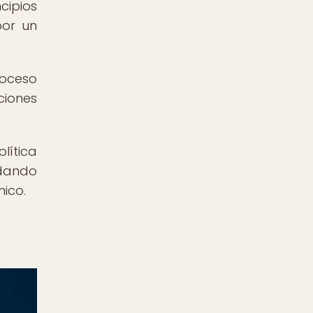
cipios
por un
roceso
ciones
lítica
idando
ico.