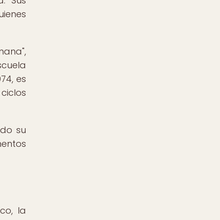
a. Sus
uienes
mana",
scuela
74, es
ciclos
ndo su
mentos
co, la