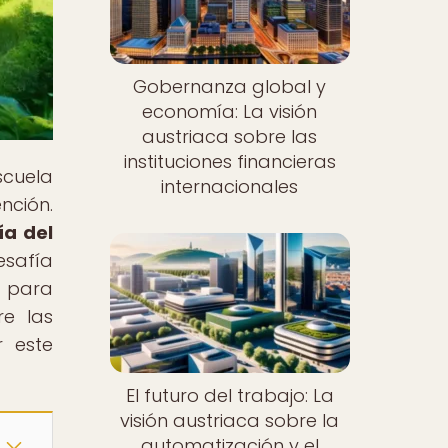
Gobernanza global y
economía: La visión
austriaca sobre las
instituciones financieras
scuela
internacionales
nción.
ía del
esafía
e para
re las
r este
El futuro del trabajo: La
visión austriaca sobre la
automatización y el