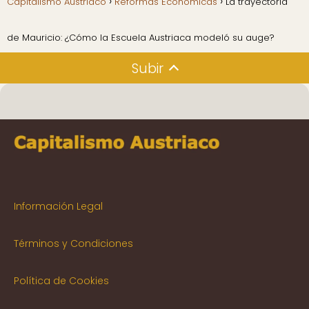
Capitalismo Austriaco
Reformas Económicas
La trayectoria
de Mauricio: ¿Cómo la Escuela Austriaca modeló su auge?
Subir
Información Legal
Términos y Condiciones
Política de Cookies