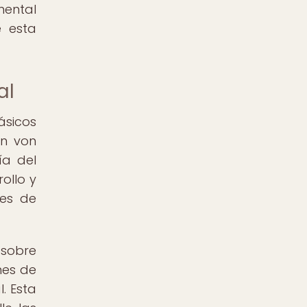
mental
e esta
al
ásicos
en von
ía del
ollo y
tes de
 sobre
nes de
. Esta