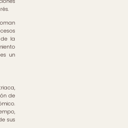
ciones
rés.
 toman
ocesos
 de la
miento
 es un
riaca,
ión de
ómico.
iempo,
de sus