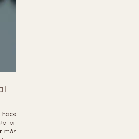
al
e hace
nte en
ar más