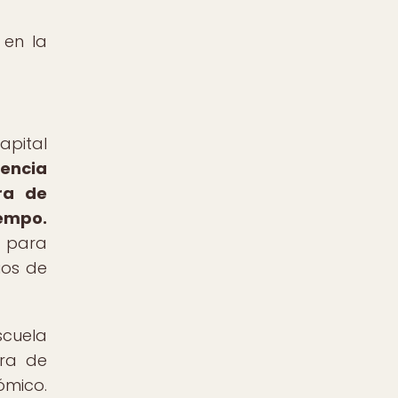
 en la
apital
rencia
ra de
iempo.
l para
ios de
scuela
ura de
ómico.