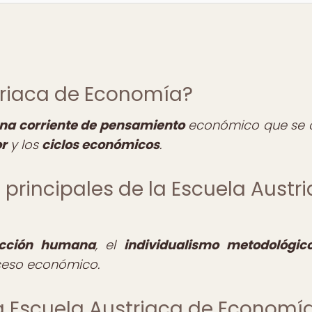
striaca de Economía?
na corriente de pensamiento
económico que se 
or
y los
ciclos económicos
.
s principales de la Escuela Austr
cción humana
, el
individualismo metodológic
ceso económico.
 la Escuela Austriaca de Economí