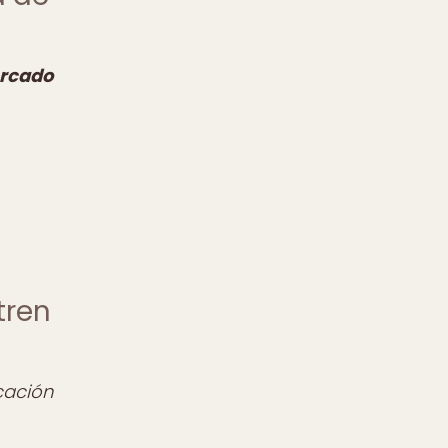
rcado
tren
cación