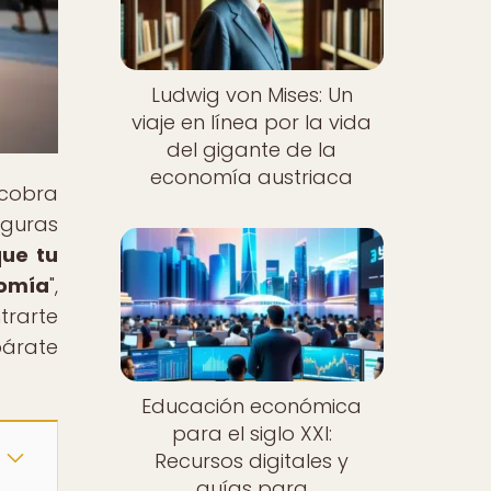
Ludwig von Mises: Un
viaje en línea por la vida
del gigante de la
economía austriaca
 cobra
iguras
ue tu
nomía
",
trarte
párate
Educación económica
para el siglo XXI:
Recursos digitales y
guías para