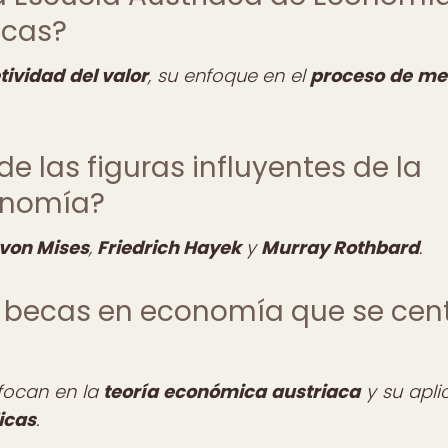
icas?
tividad del valor
, su enfoque en el
proceso de me
e las figuras influyentes de la
onomía?
von Mises
,
Friedrich Hayek
y
Murray Rothbard
.
e becas en economía que se cen
focan en la
teoría económica austriaca
y su apli
icas
.