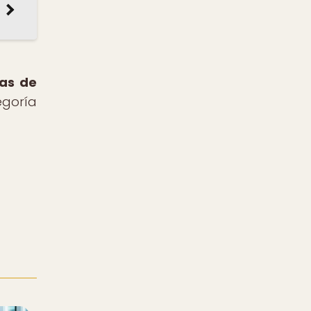
mas de
egoría