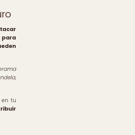
uro
tacar
a para
pueden
norama
ndela,
 en tu
ribuir