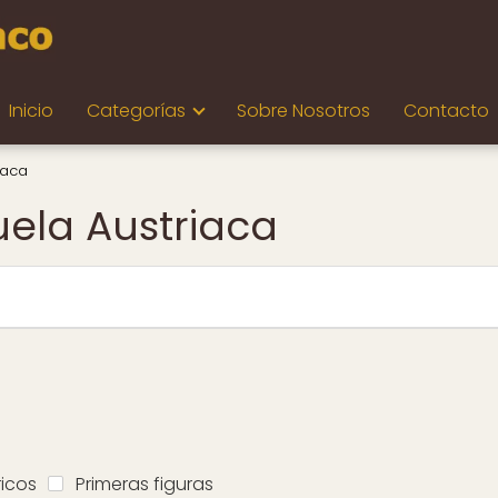
Inicio
Categorías
Sobre Nosotros
Contacto
iaca
uela Austriaca
icos
Primeras figuras