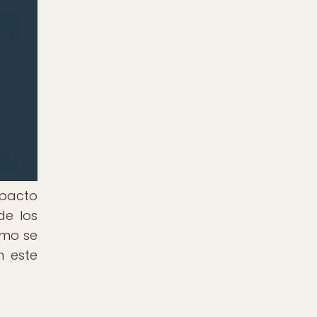
mpacto
de los
ómo se
n este