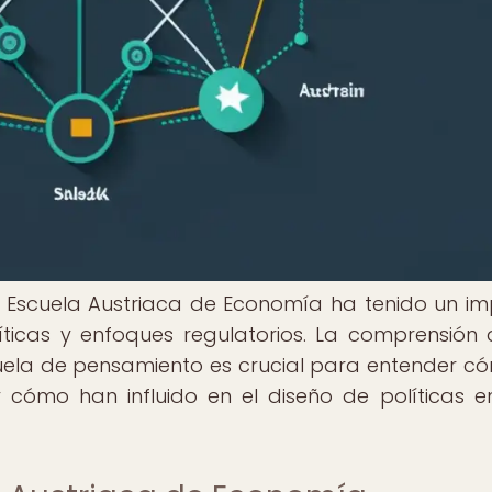
a Escuela Austriaca de Economía ha tenido un i
líticas y enfoques regulatorios. La comprensión 
uela de pensamiento es crucial para entender c
cómo han influido en el diseño de políticas e