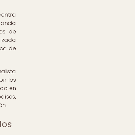
centra
tancia
dos de
lizada
aca de
alista
on los
ido en
aíses,
ón.
dos