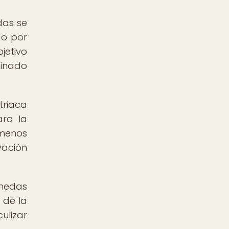
das se
do por
jetivo
minado
triaca
ara la
 menos
vación
onedas
 de la
ulizar