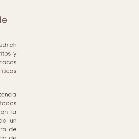
de
edrich
itos y
riacos
íticas
tencia
ptados
con la
 de un
ora de
aca de