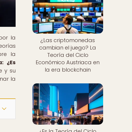
por la
¿Las criptomonedas
eorías
cambian el juego? La
bre la
Teoría del Ciclo
a: ¿Es
Económico Austriaca en
la era blockchain
e y su
nar la
¿Es la Teoría del Ciclo