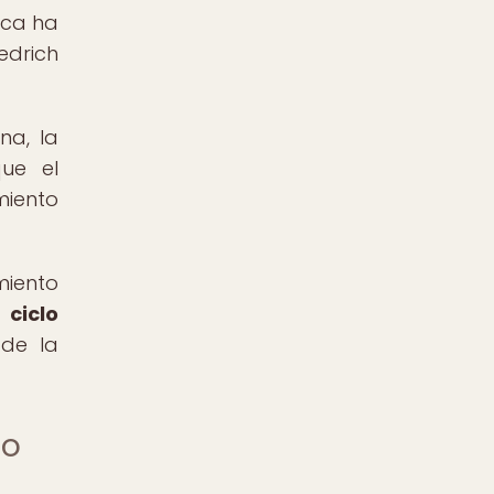
aca ha
edrich
na, la
que el
miento
miento
 ciclo
 de la
co