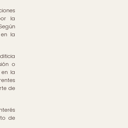
ciones
por la
 Según
 en la
iticia
sión o
 en la
rentes
rte de
nterés
xto de