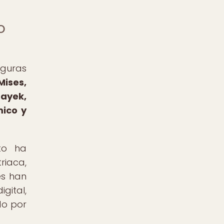
o
iguras
Mises,
Hayek,
mico y
to ha
riaca,
es han
gital,
do por