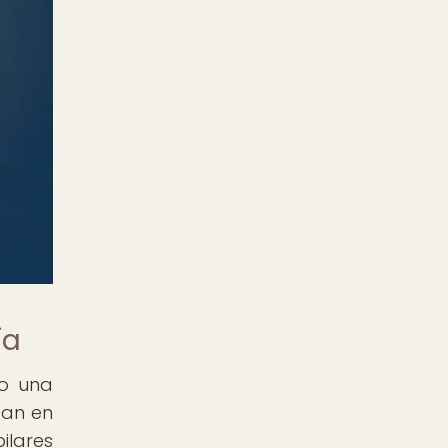
ía
do una
san en
ilares