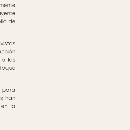
amente
uyente
llo de
vistas
acción
 a las
nfoque
l para
as han
 en la