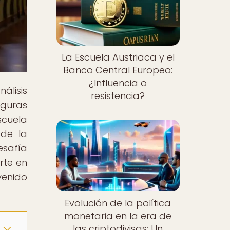
La Escuela Austriaca y el
Banco Central Europeo:
¿Influencia o
álisis
resistencia?
iguras
scuela
 de la
esafía
rte en
venido
Evolución de la política
monetaria en la era de
las criptodivisas: Un