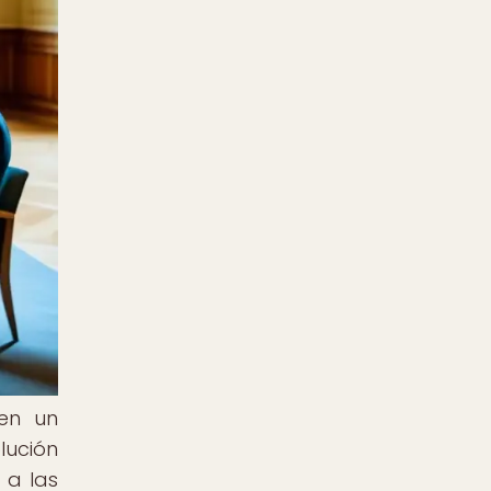
 en un
lución
 a las