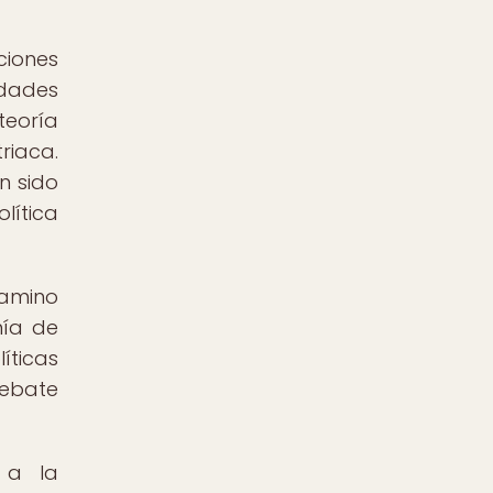
ciones
idades
teoría
riaca.
n sido
lítica
Camino
mía de
íticas
debate
a a la