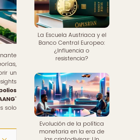
La Escuela Austriaca y el
Banco Central Europeo:
¿Influencia o
inante
resistencia?
orías,
rir un
sights
olios
FAANG
"
s solo
Evolución de la política
monetaria en la era de
las criptodivisas: Un