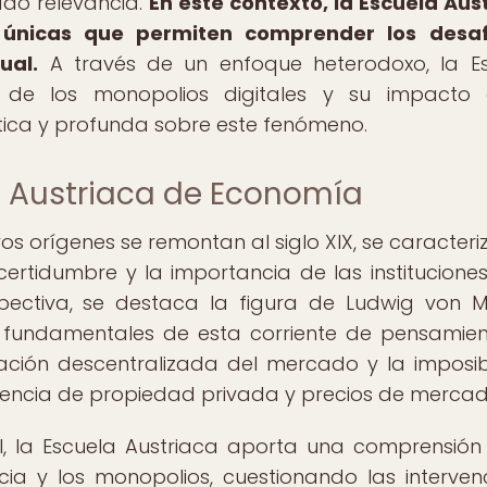
do relevancia.
En este contexto, la Escuela Aus
 únicas que permiten comprender los desaf
ual.
A través de un enfoque heterodoxo, la E
es de los monopolios digitales y su impacto
tica y profunda sobre este fenómeno.
a Austriaca de Economía
s orígenes se remontan al siglo XIX, se caracteri
certidumbre y la importancia de las instituciones
pectiva, se destaca la figura de Ludwig von M
 fundamentales de esta corriente de pensamien
nación descentralizada del mercado y la imposib
sencia de propiedad privada y precios de mercad
l, la Escuela Austriaca aporta una comprensión
ia y los monopolios, cuestionando las interven