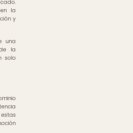
cado.
 en la
ción y
de una
sde la
n solo
ominio
tencia
 estas
oción