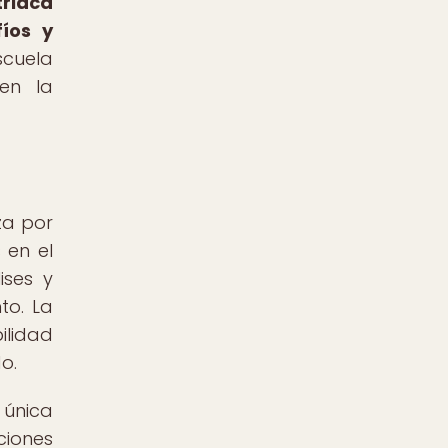
triaca
íos y
scuela
 en la
za por
 en el
ises y
to. La
ilidad
o.
 única
ciones