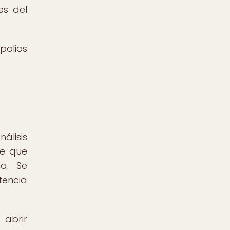
es del
polios
álisis
de que
ia. Se
tencia
 abrir